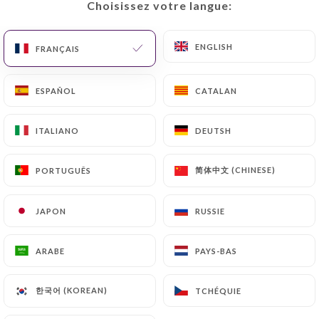
Choisissez votre langue:
Choisissez votre langue:
ENGLISH
ENGLISH
FRANÇAIS
FRANÇAIS
Crêperie Saint-
ESPAÑOL
ESPAÑOL
CATALAN
CATALAN
Malo
ITALIANO
ITALIANO
DEUTSH
DEUTSH
101 AVIS
简体中文 (CHINESE)
简体中文 (CHINESE)
PORTUGUÊS
PORTUGUÊS
CRÊPERIE
53 Rue Du Montparnasse
JAPON
JAPON
RUSSIE
RUSSIE
75014 Paris France
ARABE
ARABE
PAYS-BAS
PAYS-BAS
한국어 (KOREAN)
한국어 (KOREAN)
TCHÉQUIE
TCHÉQUIE
Qui sommes nous?