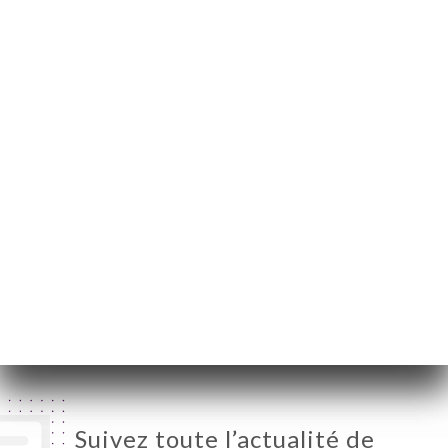
53 Rue du
Montparnasse
75014 Paris France
Lundi
Fermé
Mardi
11:00-14:30 / 18:30-23:30
Mercredi
11:00-14:30 / 18:30-23:30
Jeudi
11:00-14:30 / 18:30-23:30
Vendredi
11:00-14:30 / 18:30-23:30
Samedi
11:00-15:00 / 18:30-23:30
Dimanche
11:00-15:00 / 18:30-23:30
Suivez toute l’actualité de