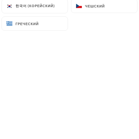
клиентов.
한국어 (КОРЕЙСКИЙ)
한국어 (КОРЕЙСКИЙ)
ЧЕШСКИЙ
ЧЕШСКИЙ
ГРЕЧЕСКИЙ
ГРЕЧЕСКИЙ
Sylvie C. оценил(-а)
S
5/5
Nous sommes satisfaits et c’est délicieux
tout
11/06/2026
•
07:16
Martine M. оценил(-а)
M
5/5
Un bon accueil et un service rapide
29/03/2026
•
08:31
Delphine M. оценил(-а)
D
4/5