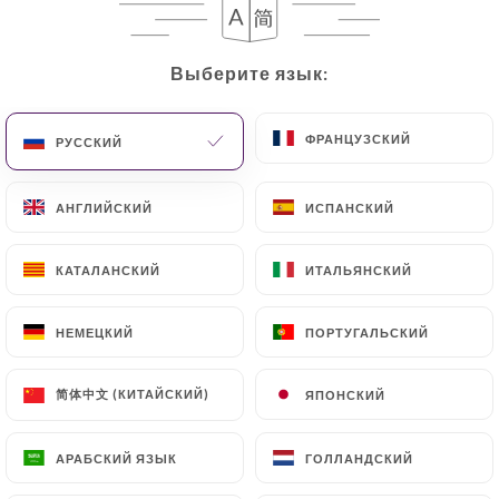
RU
МЕНЮ
Выберите язык:
Выберите язык:
ФРАНЦУЗСКИЙ
ФРАНЦУЗСКИЙ
РУССКИЙ
РУССКИЙ
/
ГЛАВНАЯ СТРАНИЦА
ОТЗЫВЫ
АНГЛИЙСКИЙ
АНГЛИЙСКИЙ
ИСПАНСКИЙ
ИСПАНСКИЙ
Отзывы
КАТАЛАНСКИЙ
КАТАЛАНСКИЙ
ИТАЛЬЯНСКИЙ
ИТАЛЬЯНСКИЙ
НЕМЕЦКИЙ
НЕМЕЦКИЙ
ПОРТУГАЛЬСКИЙ
ПОРТУГАЛЬСКИЙ
101 отзывы на Uniiti
简体中文 (КИТАЙСКИЙ)
简体中文 (КИТАЙСКИЙ)
ЯПОНСКИЙ
ЯПОНСКИЙ
4.5 / 5
АРАБСКИЙ ЯЗЫК
АРАБСКИЙ ЯЗЫК
ГОЛЛАНДСКИЙ
ГОЛЛАНДСКИЙ
Проверенные отзывы реальных